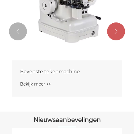


Bovenste tekenmachine
Di
te
Bekijk meer >>
Be
Nieuwsaanbevelingen