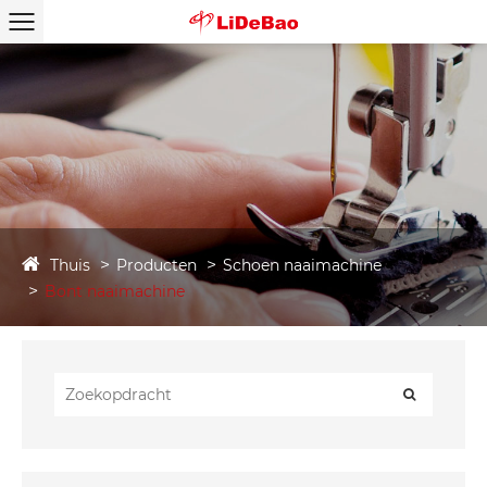
Thuis
Producten
Schoen naaimachine
Bont naaimachine