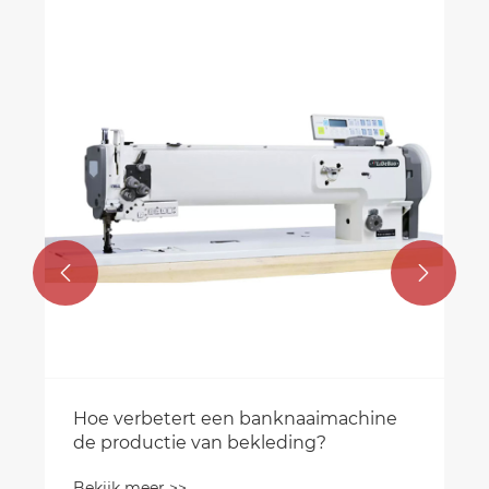
Wat maakt decoratieve naaim
een must-have voor creatieve
naaimentjes?
Bekijk meer >>


naaimachine
ing?