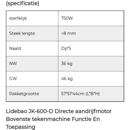
(specificatie)
sterfelijk
750W
Steek lengte
<8 mm
Naald
Dp*5
NW
36 kg
GW
46 kg
Pakketgrootte
57*51*44cm (L*B*H)
Lidebao JK-600-D Directe aandrijfmotor
Bovenste tekenmachine Functie En
Toepassing